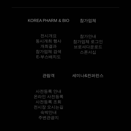
KOREA PHARM & BIO
참가업체
전시개요
참가안내
동시개최 행사
참가업체 로그인
개최결과
브로셔다운로드
참가업체 검색
스폰서십
E-부스배치도
관람객
세미나&컨퍼런스
사전등록 안내
온라인 사전등록
사전등록 조회
전시장 오시는길
숙박안내
주변관광지