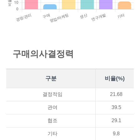
구
매
의
사
결
정
력
구분
비율(%)
결정적임
21.68
관여
39.5
협조
29.1
기타
9.8