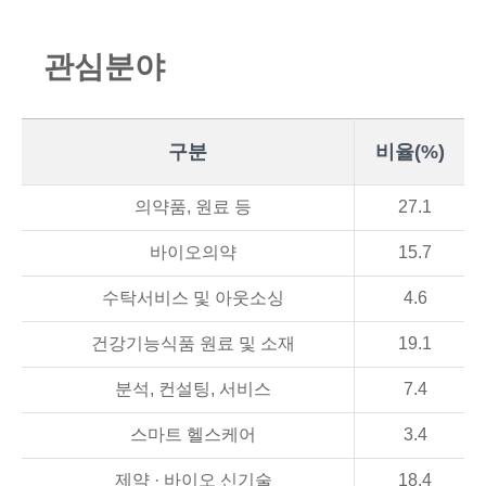
관
심
분
야
구분
비율(%)
의약품, 원료 등
27.1
바이오의약
15.7
수탁서비스 및 아웃소싱
4.6
건강기능식품 원료 및 소재
19.1
분석, 컨설팅, 서비스
7.4
스마트 헬스케어
3.4
제약 · 바이오 신기술
18.4