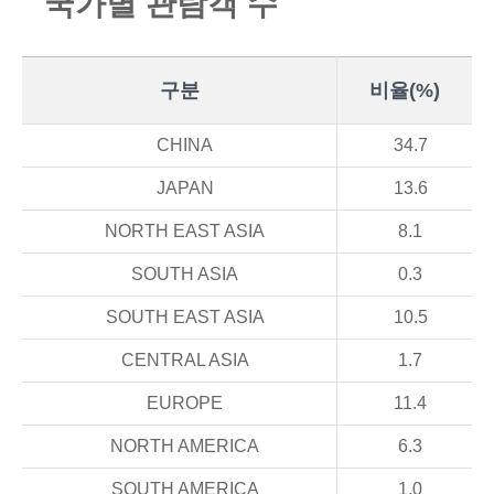
국
가
별
관
람
객
수
구분
비율(%)
CHINA
34.7
JAPAN
13.6
NORTH EAST ASIA
8.1
SOUTH ASIA
0.3
SOUTH EAST ASIA
10.5
CENTRAL ASIA
1.7
EUROPE
11.4
NORTH AMERICA
6.3
SOUTH AMERICA
1.0