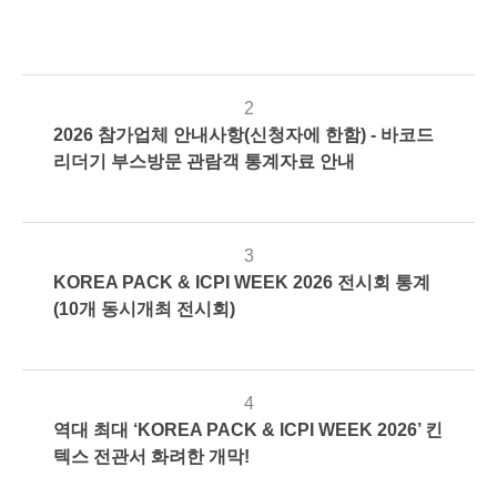
05-26
리
자
2
2026 참가업체 안내사항(신청자에 한함) - 바코드
2026-
330
관
리더기 부스방문 관람객 통계자료 안내
04-06
리
자
3
KOREA PACK & ICPI WEEK 2026 전시회 통계
2026-
525
관
(10개 동시개최 전시회)
04-03
리
자
4
역대 최대 ‘KOREA PACK & ICPI WEEK 2026’ 킨
2026-
1086
관
텍스 전관서 화려한 개막!
03-31
리
자