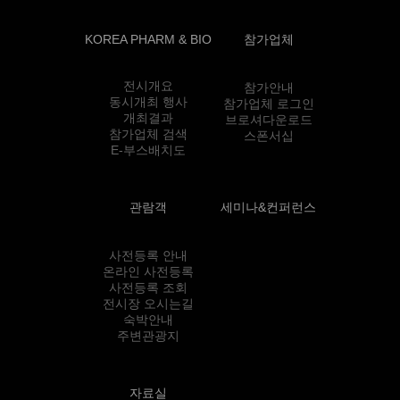
KOREA PHARM & BIO
참가업체
전시개요
참가안내
동시개최 행사
참가업체 로그인
개최결과
브로셔다운로드
참가업체 검색
스폰서십
E-부스배치도
관람객
세미나&컨퍼런스
사전등록 안내
온라인 사전등록
사전등록 조회
전시장 오시는길
숙박안내
주변관광지
자료실