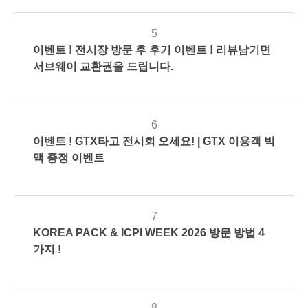
5
이벤트 ! 전시장 방문 후 후기 이벤트 ! 리뷰남기면
2026-
1194
관
서브웨이 교환권을 드립니다.
03-23
리
자
6
이벤트 ! GTX타고 전시회 오세요! | GTX 이용객 빅
2026-
971
관
맥 증정 이벤트
03-23
리
자
7
KOREA PACK & ICPI WEEK 2026 방문 방법 4
2026-
1230
관
가지 !
03-22
리
자
8